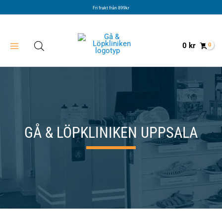
Hoppa
Fri frakt från 899kr
till
innehåll
0
kr
GÅ & LÖPKLINIKEN UPPSALA