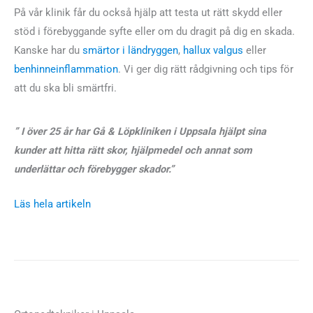
På vår klinik får du också hjälp att testa ut rätt skydd eller
stöd i förebyggande syfte eller om du dragit på dig en skada.
Kanske har du
smärtor i ländryggen
,
hallux valgus
eller
benhinneinflammation
. Vi ger dig rätt rådgivning och tips för
att du ska bli smärtfri.
” I över 25 år har Gå & Löpkliniken i Uppsala hjälpt sina
kunder att hitta rätt skor, hjälpmedel och annat som
underlättar och förebygger skador.”
Läs hela artikeln