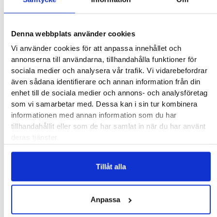
Denna webbplats använder cookies
Vi använder cookies för att anpassa innehållet och
annonserna till användarna, tillhandahålla funktioner för
sociala medier och analysera vår trafik. Vi vidarebefordrar
även sådana identifierare och annan information från din
Joakim Sundström
enhet till de sociala medier och annons- och analysföretag
Ortopedtekniker
som vi samarbetar med. Dessa kan i sin tur kombinera
informationen med annan information som du har
joakim.sundstrom@gaochlopkliniken.se
tillhandahållit eller som de har samlat in när du har använt
deras tjänster.
Tillåt alla
Butiken i Uppsala
Svårt att hitta skor som passar? Vi i butiken är experter på
Anpassa
skor och hjälper dig hitta dem som passar dina fötter och