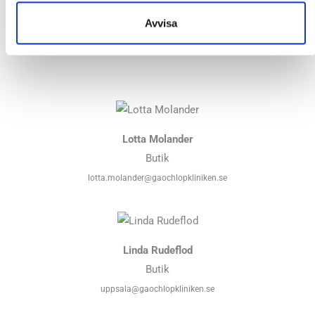
behov. Självklart gör vi löpanalyser vid köp av löparskor. I
Avvisa
butiken provar vi även ut ortoser för kroppens olika leder.
Lotta Molander
Butik
lotta.molander@gaochlopkliniken.se
Linda Rudeflod
Butik
uppsala@gaochlopkliniken.se